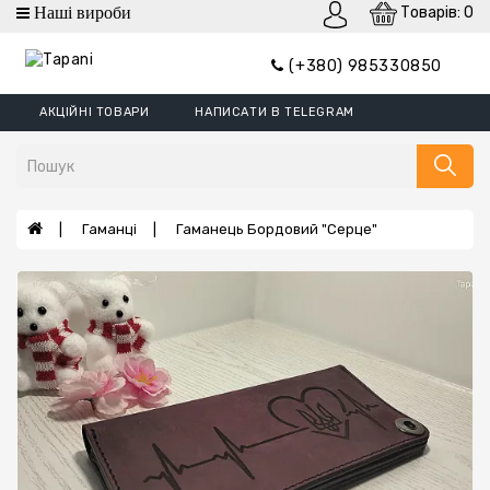
Товарів: 0
Категорії
(+380) 985330850
Гаманці
АКЦІЙНІ ТОВАРИ
НАПИСАТИ В TELEGRAM
Гаманці
Mini
Портмоне
Затискач
Гаманці
Гаманець Бордовий "серце"
Обкладинки
Гаманці
XL
Борсетки
Ремені
Сумки
Шеврони