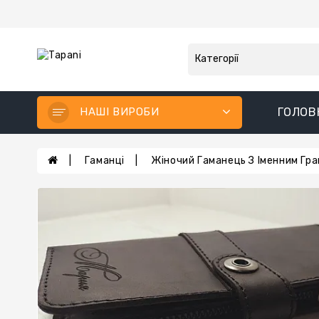
НАШІ ВИРОБИ
ГОЛОВ
Гаманці
Жіночий Гаманець З Іменним Гр