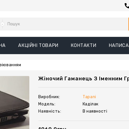
НА
АКЦІЙНІ ТОВАРИ
КОНТАКТИ
НАПИСА
авіюванням
Жіночий Гаманець З Іменним Г
Виробник:
Tapani
Модель:
Каділак
Наявність:
В наявності