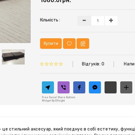
1060.0грн.
Кількість :
Купити
Відгуків: 0
Напи
Free Social Share Buttons
Widget By Elfsight
 це стильний аксесуар, який поєднує в собі естетику, функц