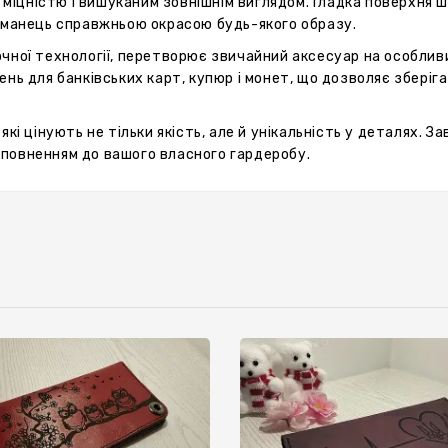
я міцністю і вишуканим зовнішнім виглядом. Гладка поверхня 
гаманець справжньою окрасою будь-якого образу.
чної технології, перетворює звичайний аксесуар на особлив
нь для банківських карт, купюр і монет, що дозволяє зберіга
які цінують не тільки якість, але й унікальність у деталях. 
оповненням до вашого власного гардеробу.