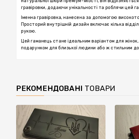
натуральної шкіри преміум-якості, він відрізняєтьс
гравіровки, додаючи унікальності та роблячи цей 
Іменна гравіровка, нанесена за допомогою високото
Просторий внутрішній дизайн включає кілька відділе
рукою.
Цей гаманець стане ідеальним варіантом для жінок, 
подарунком для близької людини або ж стильним д
РЕКОМЕНДОВАНІ
ТОВАРИ