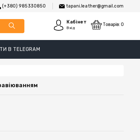
(+380) 985330850
tapani.leather@gmail.com
Кабінет
Товарів: 0
Вхід
ТИ В TELEGRAM
равіюванням