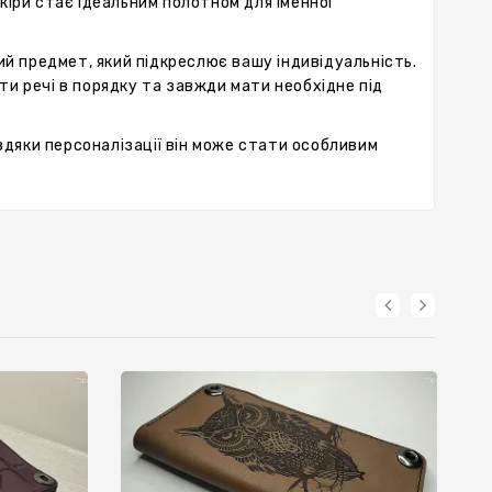
шкіри стає ідеальним полотном для іменної
ий предмет, який підкреслює вашу індивідуальність.
ти речі в порядку та завжди мати необхідне під
Завдяки персоналізації він може стати особливим