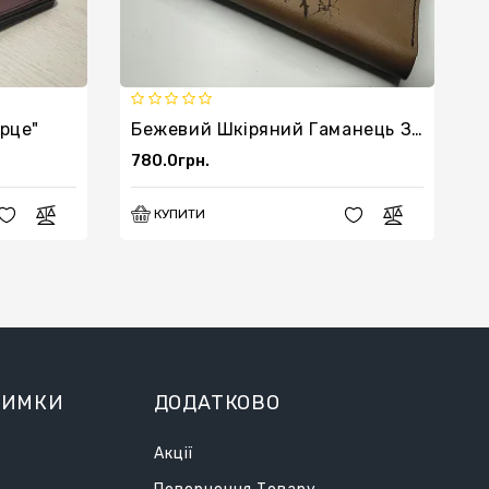
рце"
Бежевий Шкіряний Гаманець З Совою
780.0грн.
6
КУПИТИ
РИМКИ
ДОДАТКОВО
Акції