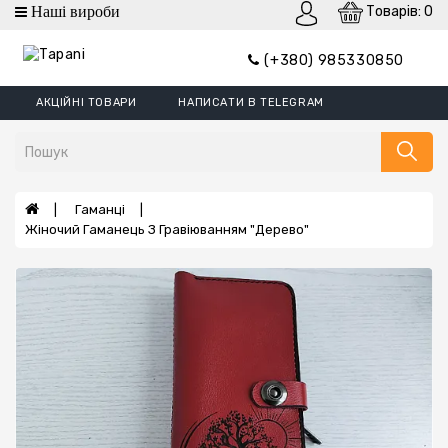
Товарів: 0
Категорії
(+380) 985330850
Гаманці
АКЦІЙНІ ТОВАРИ
НАПИСАТИ В TELEGRAM
Гаманці
Mini
Портмоне
Затискач
Гаманці
Жіночий Гаманець З Гравіюванням "Дерево"
Обкладинки
Гаманці
XL
Борсетки
Ремені
Сумки
Шеврони