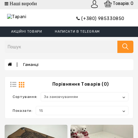
Товарів: 0
Категорії
(+380) 985330850
Гаманці
АКЦІЙНІ ТОВАРИ
НАПИСАТИ В TELEGRAM
Гаманці
Mini
Портмоне
Затискач
Гаманці
Обкладинки
Гаманці
Порівняння Товарів (0)
XL
Сортування:
Борсетки
Показати:
Ремені
Сумки
Шеврони