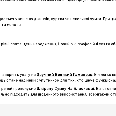
ається у кишеню джинсів, куртки чи невеликої сумки. При ць
 та монети.
різні свята: день народження, Новий рік, професійні свята а
 зверніть увагу на
Зручний Великий Гаманець
. Він легко
ць стане надійним супутником для тих, хто цінує функціональ
х речей пропонуємо
Шкіряну Сумку На Блискавці
. Виготовле
льно підходить для щоденного використання, зберігаючи сти