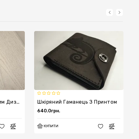
Гаманець З Оригінальним Дизайном
Шкіряний Гаманець З Принтом
640.0грн.
5
КУПИТИ