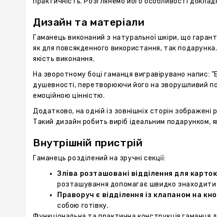
практичність. Розглянемо його особливості доклад
Дизайн та матеріали
Гаманець виконаний з натуральної шкіри, що гарант
як для повсякденного використання, так подарунка.
якість виконання.
На зворотному боці гаманця вигравірувано напис: "Бр
душевності, перетворюючи його на зворушливий под
емоційною цінністю.
Додатково, на одній із зовнішніх сторін зображені 
Такий дизайн робить виріб ідеальним подарунком, 
Внутрішній пристрій
Гаманець розділений на зручні секції:
Зліва розташовані відділення для карток
розташування допомагає швидко знаходити 
Праворуч є відділення із клапаном на кно
собою готівку.
Функціональна та практична конструкція гаманця д