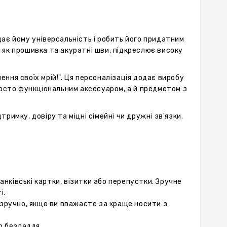
дає йому універсальність і робить його придатним
и як прошивка та акуратні шви, підкреслює високу
нення своїх мрій!". Ця персоналізація додає виробу
осто функціональним аксесуаром, а й предметом з
римку, довіру та міцні сімейні чи дружні зв'язки.
нківські картки, візитки або перепустки. Зручне
і.
 зручно, якщо ви вважаєте за краще носити з
о безладдя.