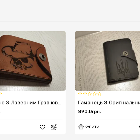
Портмоне З Лазерним Гравіюванням "Череп"
.
890.0грн.
КУПИТИ