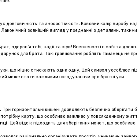
ніше.
ує довговічність та зносостійкість. Кавовий колір виробу на
 Лаконічний зовнішній вигляд у поєднанні з деталями, таким
ат, здоров'я тобі, надії та віри! Впевненості в собі та досяг
арунок для брата. Такі гравіювання роблять гаманець не пр
руки, що міцно стискають одна одну. Цей символ уособлює підт
який може стати важливим нагадуванням про братні узи.
.
Три горизонтальні кишені дозволяють безпечно зберігати ба
потрібну карту, що особливо важливо у повсякденному житт
пці.
Цей відсік підходить для зберігання монет, що особливо
озволяє раціонально організувати простір, уникаючи зайвог