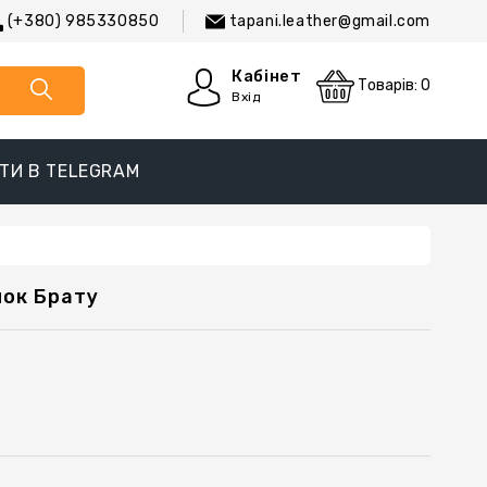
(+380) 985330850
tapani.leather@gmail.com
Кабінет
Товарів: 0
Вхід
ТИ В TELEGRAM
нок Брату