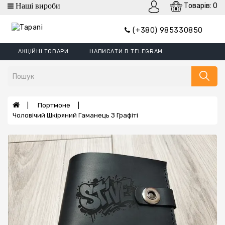
Товарів: 0
Категорії
(+380) 985330850
Гаманці
АКЦІЙНІ ТОВАРИ
НАПИСАТИ В TELEGRAM
Гаманці
Mini
Портмоне
Затискач
Портмоне
Чоловічий Шкіряний Гаманець З Графіті
Обкладинки
Гаманці
XL
Борсетки
Ремені
Сумки
Шеврони