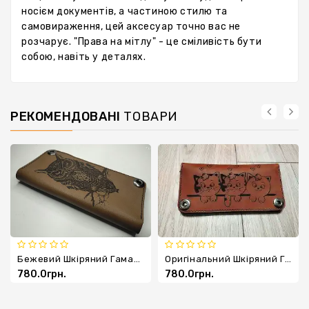
носієм документів, а частиною стилю та
самовираження, цей аксесуар точно вас не
розчарує. "Права на мітлу" - це сміливість бути
собою, навіть у деталях.
РЕКОМЕНДОВАНІ
ТОВАРИ
Бежевий Шкіряний Гаманець З Совою
Оригінальний Шкіряний Гаманець З Кошенятами
780.0грн.
780.0грн.