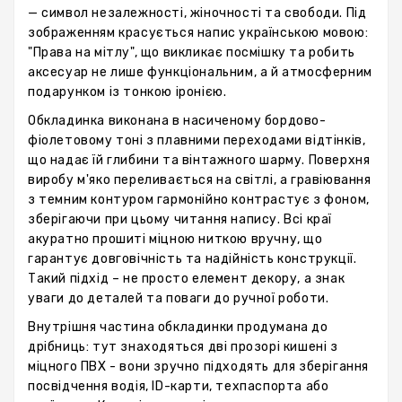
— символ незалежності, жіночності та свободи. Під
зображенням красується напис українською мовою:
"Права на мітлу", що викликає посмішку та робить
аксесуар не лише функціональним, а й атмосферним
подарунком із тонкою іронією.
Обкладинка виконана в насиченому бордово-
фіолетовому тоні з плавними переходами відтінків,
що надає їй глибини та вінтажного шарму. Поверхня
виробу м'яко переливається на світлі, а гравіювання
з темним контуром гармонійно контрастує з фоном,
зберігаючи при цьому читання напису. Всі краї
акуратно прошиті міцною ниткою вручну, що
гарантує довговічність та надійність конструкції.
Такий підхід – не просто елемент декору, а знак
уваги до деталей та поваги до ручної роботи.
Внутрішня частина обкладинки продумана до
дрібниць: тут знаходяться дві прозорі кишені з
міцного ПВХ - вони зручно підходять для зберігання
посвідчення водія, ID-карти, техпаспорта або