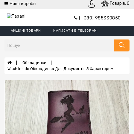
Товарів: 0
Категорії
(+380) 985330850
Гаманці
АКЦІЙНІ ТОВАРИ
НАПИСАТИ В TELEGRAM
Гаманці
Mini
Портмоне
Затискач
Обкладинки
Witch Inside Обкладинка Для Документів З Характером
Обкладинки
Гаманці
XL
Борсетки
Ремені
Сумки
Шеврони