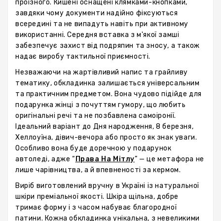
проїзного. Кишені оснащені клямками-кнопками,
завдяки чому документи надійно фіксуються
всередині та не випадуть навіть при активному
використанні. Середня вставка з м'якої замші
забезпечує захист від подряпин та зносу, а також
надає виробу тактильної приємності.
Незважаючи на жартівливий напис та грайливу
тематику, обкладинка залишається універсальним
та практичним предметом. Вона чудово підійде для
подарунка жінці з почуттям гумору, що любить
оригінальні речі та не позбавлена ​​самоіронії.
Ідеальний варіант до Дня народження, 8 березня,
Хеллоуїна, дівич-вечора або просто як знак уваги.
Особливо вона буде доречною у подарунок
автоледі, адже “
Права На Мітлу
” — це метафора не
лише чарівництва, а й впевненості за кермом.
Виріб виготовлений вручну в Україні із натуральної
шкіри преміальної якості. Шкіра щільна, добре
тримає форму і з часом набуває благородної
патини. Кожна обкладинка унікальна, з невеликими