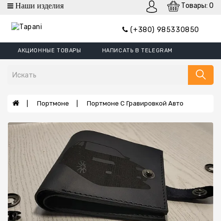
Товары: 0
категории
(+380) 985330850
Кошельки
АКЦИОННЫЕ ТОВАРЫ
НАПИСАТЬ В TELEGRAM
Кошельки
Mini
Портмоне
Зажим
Портмоне
Портмоне С Гравировкой Авто
Для
Денег
Обложки
Кошельки
XL
Борсетки
Ремни
Сумки