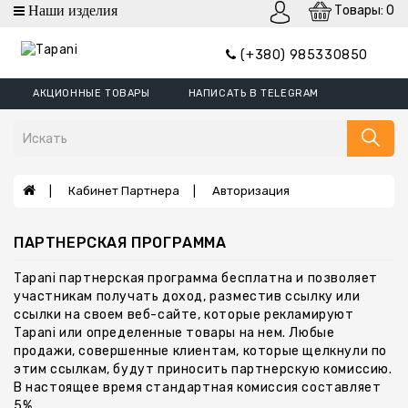
Товары: 0
категории
(+380) 985330850
Кошельки
АКЦИОННЫЕ ТОВАРЫ
НАПИСАТЬ В TELEGRAM
Кошельки
Mini
Портмоне
Зажим
Кабинет Партнера
Авторизация
Для
Денег
ПАРТНЕРСКАЯ ПРОГРАММА
Обложки
Tapani партнерская программа бесплатна и позволяет
Кошельки
участникам получать доход, разместив ссылку или
XL
ссылки на своем веб-сайте, которые рекламируют
Tapani или определенные товары на нем. Любые
Борсетки
продажи, совершенные клиентам, которые щелкнули по
Ремни
этим ссылкам, будут приносить партнерскую комиссию.
В настоящее время стандартная комиссия составляет
Сумки
5%.