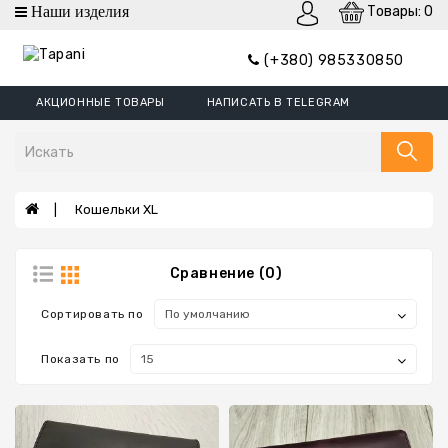
Товары: 0
категории
(+380) 985330850
Кошельки
АКЦИОННЫЕ ТОВАРЫ
НАПИСАТЬ В TELEGRAM
Кошельки
Mini
Портмоне
Зажим
Кошельки XL
Для
Денег
Сравнение (0)
Обложки
Кошельки
Сортировать по
XL
Показать по
Борсетки
Ремни
Сумки