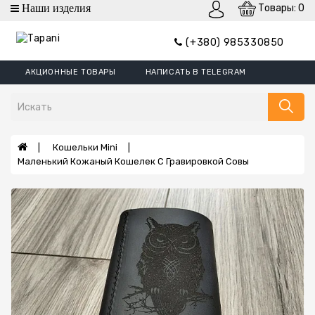
Товары: 0
категории
(+380) 985330850
Кошельки
АКЦИОННЫЕ ТОВАРЫ
НАПИСАТЬ В TELEGRAM
Кошельки
Mini
Портмоне
Зажим
Кошельки Mini
Для
Маленький Кожаный Кошелек С Гравировкой Совы
Денег
Обложки
Кошельки
XL
Борсетки
Ремни
Сумки