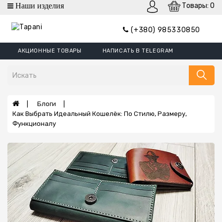
Товары: 0
категории
(+380) 985330850
Кошельки
АКЦИОННЫЕ ТОВАРЫ
НАПИСАТЬ В TELEGRAM
Кошельки
Mini
Портмоне
Зажим
Блоги
Для
Как Выбрать Идеальный Кошелёк: По Стилю, Размеру,
Денег
Функционалу
Обложки
Кошельки
XL
Борсетки
Ремни
Сумки