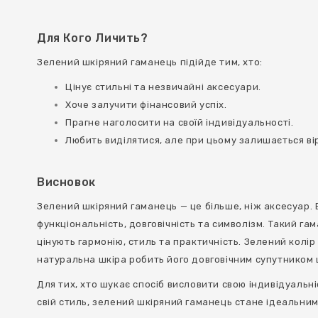
Для Кого Личить?
Зелений шкіряний гаманець підійде тим, хто:
Цінує стильні та незвичайні аксесуари.
Хоче залучити фінансовий успіх.
Прагне наголосити на своїй індивідуальності.
Любить виділятися, але при цьому залишається ві
Висновок
Зелений шкіряний гаманець — це більше, ніж аксесуар. В
функціональність, довговічність та символізм. Такий га
цінують гармонію, стиль та практичність. Зелений колір
натуральна шкіра робить його довговічним супутником
Для тих, хто шукає спосіб висловити свою індивідуальн
свій стиль, зелений шкіряний гаманець стане ідеальни