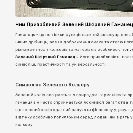
Чим Привабливий Зелений Шкіряний Гамане
Гаманець - це не тільки функціональний аксесуар для з
інших дрібниць, але і відображення смаку та стилю йог
різноманітності кольорів та матеріалів особливою попу
Зелений Шкіряний Гаманець
. Його привабливість поляг
символіці, практичності та універсальності.
Символіка Зеленого Кольору
Зелений колір асоціюється з природою, гармонією та зр
гаманця він часто сприймається як символ
багатства т
що зелений колір здатний залучати фінансову удачу, щ
відтінку особливо популярним серед людей, які вірять 
кольору.