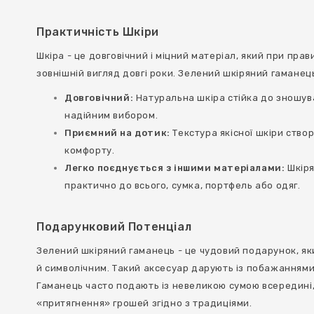
Практичність Шкіри
Шкіра - це довговічний і міцний матеріал, який при прав
зовнішній вигляд довгі роки. Зелений шкіряний гаманец
Довговічний:
Натуральна шкіра стійка до зношув
надійним вибором.
Приємний на дотик:
Текстура якісної шкіри створ
комфорту.
Легко поєднується з іншими матеріалами:
Шкіря
практично до всього, сумка, портфель або одяг.
Подарунковий Потенціал
Зелений шкіряний гаманець - це чудовий подарунок, як
й символічним. Такий аксесуар дарують із побажаннями 
Гаманець часто подають із невеликою сумою всередині
«притягнення» грошей згідно з традиціями.