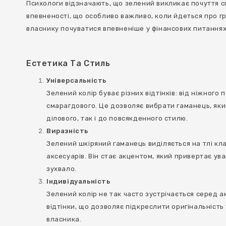
Психологи відзначають, що зелений викликає почуття сп
впевненості, що особливо важливо, коли йдеться про гр
власнику почуватися впевненіше у фінансових питаннях
Естетика Та Стиль
Універсальність
Зелений колір буває різних відтінків: від ніжного
смарагдового. Це дозволяє вибрати гаманець, яки
ділового, так і до повсякденного стилю.
Виразність
Зелений шкіряний гаманець виділяється на тлі кл
аксесуарів. Він стає акцентом, який привертає ува
зухвало.
Індивідуальність
Зелений колір не так часто зустрічається серед а
відтінки, що дозволяє підкреслити оригінальність
власника.