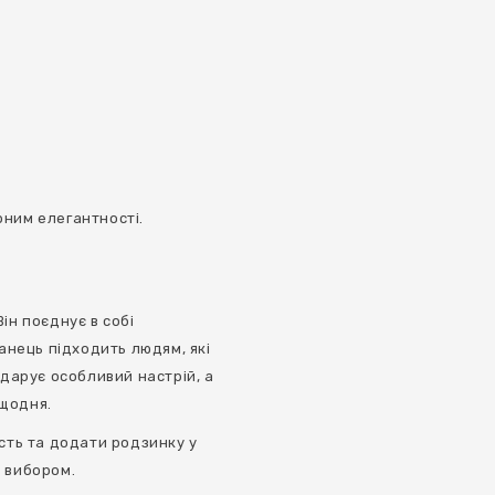
рним елегантності.
ін поєднує в собі
манець підходить людям, які
 дарує особливий настрій, а
 щодня.
ість та додати родзинку у
м вибором.