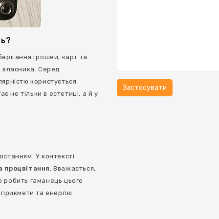
ць?
берігання грошей, карт та
о власника. Серед
лярністю користується
ає не тільки в естетиці, а й у
останням. У контексті
а процвітання
. Вважається,
о робить гаманець цього
у прикмети та енергію