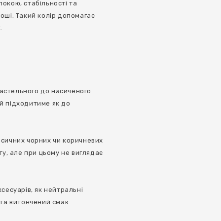
окою, стабільності та
оші. Такий колір допомагає
.
 пастельного до насиченого
й підходитиме як до
асичних чорних чи коричневих
гу, але при цьому не виглядає
ксесуарів, як нейтральні
 та витончений смак