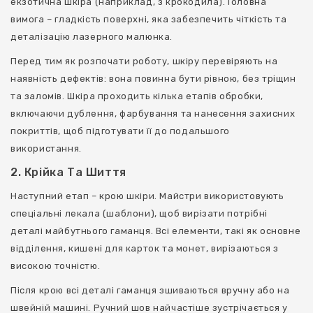
екзотична шкіра (наприклад, з крокодила). Головна
вимога – гладкість поверхні, яка забезпечить чіткість та
деталізацію лазерного малюнка.
Перед тим як розпочати роботу, шкіру перевіряють на
наявність дефектів: вона повинна бути рівною, без тріщин
та заломів. Шкіра проходить кілька етапів обробки,
включаючи дублення, фарбування та нанесення захисних
покриттів, щоб підготувати її до подальшого
використання.
2. Крійка Та Шиття
Наступний етап – крою шкіри. Майстри використовують
спеціальні лекала (шаблони), щоб вирізати потрібні
деталі майбутнього гаманця. Всі елементи, такі як основне
відділення, кишені для карток та монет, вирізаються з
високою точністю.
Після крою всі деталі гаманця зшиваються вручну або на
швейній машині. Ручний шов найчастіше зустрічається у