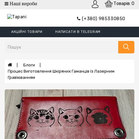
Товарів: 0
Категорії
(+380) 985330850
Гаманці
АКЦІЙНІ ТОВАРИ
НАПИСАТИ В TELEGRAM
Гаманці
Mini
Портмоне
Затискач
Блоги
Процес Виготовлення Шкіряних Гаманців Із Лазерним
Обкладинки
Гравіюванням
Гаманці
XL
Борсетки
Ремені
Сумки
Шеврони