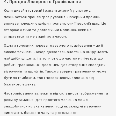
4. Процес Лазерного Гравіювання
Коли дизайн готовий і завантажений у систему,
починається процес гравірування. Лазерний промінь
впливає поверхню шкіри, пропалюючи її верхній шар. Це
створює чіткий та довговічний малюнок, який не
стирається та не вицвітає з часом.
Одна з головних переваг лазерного гравіювання - це її
висока точність. Лазер дозволяє нанести на шкіру навіть
найдрібніші деталі з точністю до часток міліметра, що
робить гравіювання ідеальним для створення складних
візерунків та шрифтів. Також лазерне гравіювання може
бути як глибоким, так і поверхневим, залежно від
бажаного ефекту.
Час гравіювання залежить від складності зображення та
розміру гаманця. Для простого малюнка може
знадобитися кілька хвилин, тоді як складні візерунки
вимагають більшого часу та ретельності.