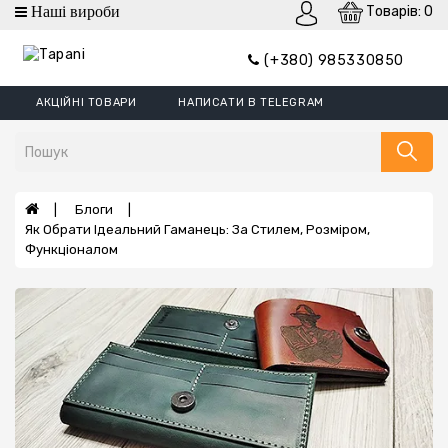
Товарів: 0
Категорії
(+380) 985330850
Гаманці
АКЦІЙНІ ТОВАРИ
НАПИСАТИ В TELEGRAM
Гаманці
Mini
Портмоне
Затискач
Блоги
Як Обрати Ідеальний Гаманець: За Стилем, Розміром,
Обкладинки
Функціоналом
Гаманці
XL
Борсетки
Ремені
Сумки
Шеврони