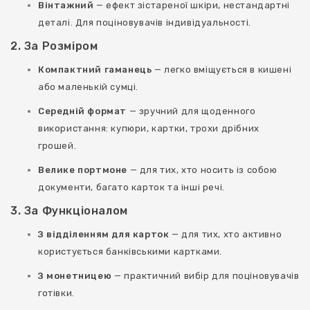
Вінтажний
— ефект зістареної шкіри, нестандартні
деталі. Для поціновувачів індивідуальності.
2. За Розміром
Компактний гаманець
— легко вміщується в кишені
або маленькій сумці.
Середній формат
— зручний для щоденного
використання: купюри, картки, трохи дрібних
грошей.
Велике портмоне
— для тих, хто носить із собою
документи, багато карток та інші речі.
3. За Функціоналом
З відділенням для карток
— для тих, хто активно
користується банківськими картками.
З монетницею
— практичний вибір для поціновувачів
готівки.